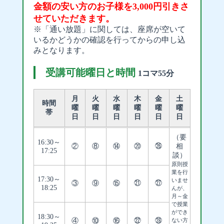
金額の安い方のお子様を3,000円引きさ
せていただきます。
※「通い放題」に関しては、座席が空いて
いるかどうかの確認を行ってからの申し込
みとなります。
受講可能曜日と時間
1コマ55分
月
火
水
木
金
土
時間
曜
曜
曜
曜
曜
曜
帯
日
日
日
日
日
日
（要
16:30～
②
⑧
⑭
⑳
㉖
相
17:25
談）
原則授
業を行
17:30～
いませ
③
⑨
⑮
㉑
㉗
18:25
んが、
月～金
で授業
ができ
18:30～
④
⑩
⑯
㉒
㉘
ない方