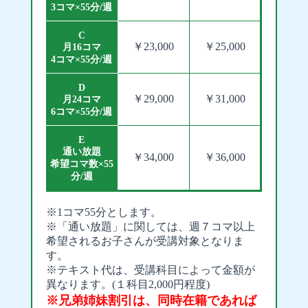
3コマ×55分/週
C
￥23,000
￥25,000
月16コマ
4コマ×55分/週
D
￥29,000
￥31,000
月24コマ
6コマ×55分/週
E
通い放題
￥34,000
￥36,000
希望コマ数×55
分/週
※1コマ55分とします。
※「通い放題」に関しては、週７コマ以上
希望されるお子さんが受講対象となりま
す。
※テキスト代は、受講科目によって金額が
異なります。(１科目2,000円程度)
※兄弟姉妹割引は、同時在籍であれば