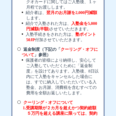
クオカードに関してはご入塾後、１ヶ
月程でお渡しします。
紹介者は、
翌月のお月謝を2,000円減額
します。
紹介で入塾された方は、
入塾金を5,000
円減額(半額)
させていただきます。
入塾手続きをされた方は、
塾ポイント
50JP
付加させていただきます。
返金制度（下記の「
クーリング・オフに
ついて
」参照）
保護者の皆様により納得し、安心して
ご入塾していただくために「返金制
度」を設けてあります。入塾後、8日以
内にて入塾をキャンセルした場合に
は、すでに納入していただいている入
塾金、お月謝、消費税を含むすべての
費用を全額お返しいたします。
クーリング・オフについて
受講期限が２カ月を超えかつ契約総額
５万円を超える講座に限っては、契約