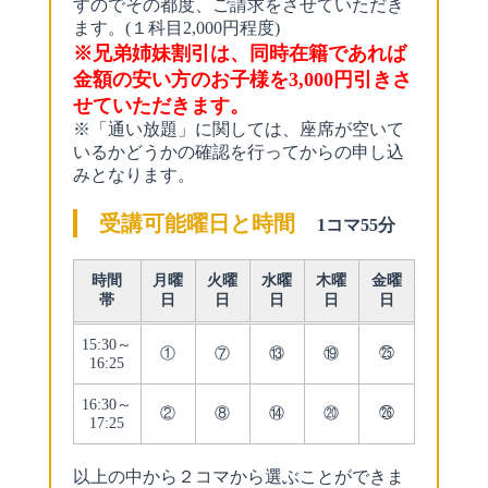
すのでその都度、ご請求をさせていただき
ます。(１科目2,000円程度)
※兄弟姉妹割引は、同時在籍であれば
金額の安い方のお子様を3,000円引きさ
せていただきます。
※「通い放題」に関しては、座席が空いて
いるかどうかの確認を行ってからの申し込
みとなります。
受講可能曜日と時間
1コマ55分
時間
月曜
火曜
水曜
木曜
金曜
帯
日
日
日
日
日
15:30～
①
⑦
⑬
⑲
㉕
16:25
16:30～
②
⑧
⑭
⑳
㉖
17:25
以上の中から２コマから選ぶことができま