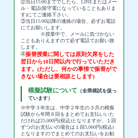
②当日15:00まででしたら、LINEまたはメー
ル・電話(留守電になっていることもありま
す)にてご連絡下さい。
③当日15:00以降の連絡の場合、必ずお電話
にてお願いします。
※授業中で、メールに気づかない
こともありえますので必ず電話でお願い致
します。
④
振替授業に関しては原則欠席をした
翌日から10日間以内で行っていただき
ます。(ただし、何かの事情で振替がで
きない場合は要相談とします)
模擬試験について
（全県模試を扱っ
ています）
※中学３年生は、中学２年生の３月の模擬
試験から年間６回をまとめてお支払いいた
だければ25,000円(税込)となりますが、１回
ずつのお支払いの場合は１回5,060円(税込)
となりますのでまとめてのお支払いをお勧