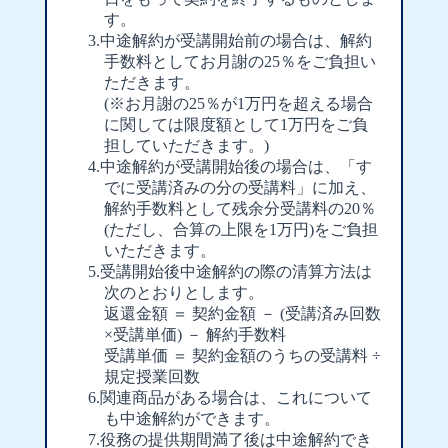
す。
中途解約が受講開始前の場合は、解約
手数料としてお月謝の25％をご負担い
ただきます。
(※お月謝の25％が1万円を超える場合
に関しては限度額として1万円をご負
担していただきます。)
中途解約が受講開始後の場合は、「す
でに受講済みの分の受講料」に加え、
解約手数料として残余分受講料の20％
(ただし、合算の上限を1万円)をご負担
いただきます。
受講開始後中途解約の際の清算方法は
次のとおりとします。
返還金額 ＝ 契約金額 － (受講済み回数
×受講単価) － 解約手数料
受講単価 ＝ 契約金額のうちの受講料 ÷
規定授業回数
関連商品がある場合は、これについて
も中途解約ができます。
役務の提供期間満了後は中途解約でき