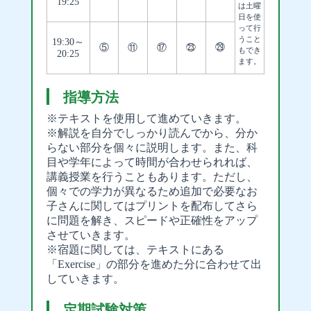
19:25
は土曜
日を使
って行
うこと
19:30～
⑤
⑪
⑰
㉓
㉙
もでき
20:25
ます。
指導方法
※テキストを使用して進めていきます。
※解説を自分でしっかり読んでから、分か
らない部分を個々に説明します。また、科
目や学年によって時間が合わせられれば、
講義授業を行うこともあります。ただし、
個々での学力が異なるため追加で必要なお
子さんに関してはプリントを配布してさら
に問題を解き、スピードや正確性をアップ
させていきます。
※宿題に関しては、テキストにある
「Exercise」の部分を進めた分に合わせて出
していきます。
定期試験対策