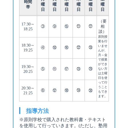
時間
曜
曜
曜
曜
曜
曜
帯
日
日
日
日
日
日
（要
17:30～
③
⑨
⑮
㉑
㉗
相
18:25
談）
原則授
業を行
18:30～
いませ
④
⑩
⑯
㉒
㉘
19:25
んが、
月～金
で授業
ができ
19:30～
⑤
⑪
⑰
㉓
㉙
ない方
20:25
は土曜
日を使
って行
うこと
20:30～
⑥
⑫
⑱
㉔
㉚
もでき
21:25
ます。
指導方法
※原則学校で購入された教科書・テキスト
を使用して行っていきます。(ただし、塾用