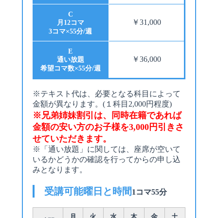
C
￥31,000
月12コマ
3コマ×55分/週
E
￥36,000
通い放題
希望コマ数×55分/週
※テキスト代は、必要となる科目によって
金額が異なります。(１科目2,000円程度)
※兄弟姉妹割引は、同時在籍であれば
金額の安い方のお子様を3,000円引きさ
せていただきます。
※「通い放題」に関しては、座席が空いて
いるかどうかの確認を行ってからの申し込
みとなります。
受講可能曜日と時間
1コマ55分
月
火
水
木
金
土