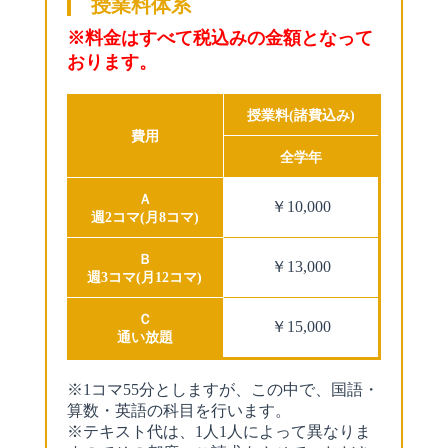
授業料体系
※料金はすべて税込みの金額となって
おります。
授業料(諸費込み)
費用
全学年
Ａ
￥10,000
週2コマ(月8コマ)
Ｂ
￥13,000
週3コマ(月12コマ)
Ｃ
￥15,000
通い放題
※1コマ55分としますが、この中で、国語・
算数・英語の科目を行います。
※テキスト代は、1人1人によって異なりま